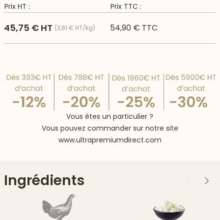
Prix HT :
Prix TTC :
45,75 € HT
54,90 € TTC
(3,81 € HT/kg)
Vous êtes un particulier ?
Vous pouvez commander sur notre site
www.ultrapremiumdirect.com
Ingrédients
Précédent
Suiv