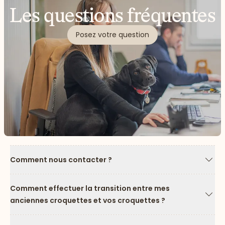
Les questions fréquentes
Posez votre question
Comment nous contacter ?
Flèc
Comment effectuer la transition entre mes
anciennes croquettes et vos croquettes ?
Flèc