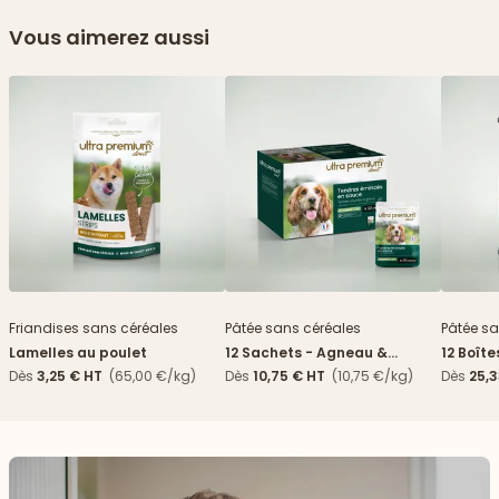
Vous aimerez aussi
Friandises sans céréales
Pâtée sans céréales
Pâtée sa
Lamelles au poulet
12 Sachets - Agneau &
12 Boît
haricots verts
Dès
3,25 €
HT
(65,00 €/kg)
Dès
10,75 €
HT
(10,75 €/kg)
Dès
25,3