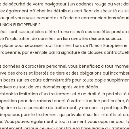
mbole de sécurité de votre navigateur (un cadenas rouge ou vert
 également afficher les détails du certificat de sécurité du s
 site auquel vous vous connectez à l'aide de communications sécur
’UNION EUROPÉENNE ?
tées sont susceptibles d’être transmises à des sociétés prestat
 l’exploitation de données en lien avec les réseaux sociaux.
n place pour sécuriser tout transfert hors de l’Union Europée
uropéenne, par exemple par la signature de clauses contractuel
données à caractère personnel, vous bénéficiez à tout moment et
 des droits et libertés de tiers et des obligations qui incombent 
s basés sur les coûts administratifs pour toute copie supplém
elatives au sort de vos données après votre décès.
tenir la limitation d’un traitement et d’un droit à la portabilit
pposition pour des raisons tenant à votre situation particulière
légitime du responsable de traitement, y compris le profilage. En 
t impérieux pour le traitement qui prévalent sur les intérêts et dr
tice. Vous pouvez également à tout moment vous opposer pour tou
consentement lorsque celui-ci constitue la base légale du traite