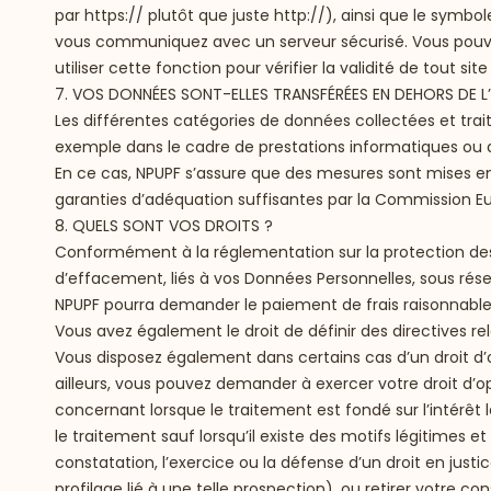
par https:// plutôt que juste http://), ainsi que le sy
vous communiquez avec un serveur sécurisé. Vous pouvez
utiliser cette fonction pour vérifier la validité de tout
7. VOS DONNÉES SONT-ELLES TRANSFÉRÉES EN DEHORS DE L
Les différentes catégories de données collectées et trai
exemple dans le cadre de prestations informatiques ou de
En ce cas, NPUPF s’assure que des mesures sont mises e
garanties d’adéquation suffisantes par la Commission E
8. QUELS SONT VOS DROITS ?
Conformément à la réglementation sur la protection des 
d’effacement, liés à vos Données Personnelles, sous réserve
NPUPF pourra demander le paiement de frais raisonnable
Vous avez également le droit de définir des directives r
Vous disposez également dans certains cas d’un droit d’ob
ailleurs, vous pouvez demander à exercer votre droit d’o
concernant lorsque le traitement est fondé sur l’intérêt 
le traitement sauf lorsqu’il existe des motifs légitimes e
constatation, l’exercice ou la défense d’un droit en jus
profilage lié à une telle prospection), ou retirer votre 