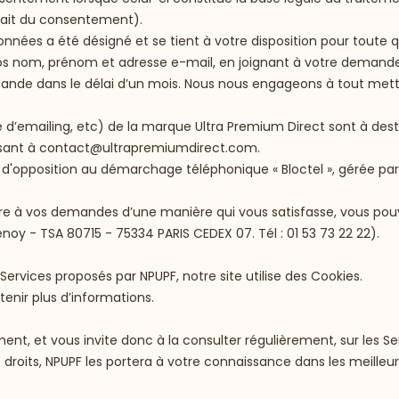
etrait du consentement).
onnées a été désigné et se tient à votre disposition pour toute q
vos nom, prénom et adresse e-mail, en joignant à votre demande u
de dans le délai d’un mois. Nous nous engageons à tout mettre
d’emailing, etc) de la marque Ultra Premium Direct sont à dest
ssant à
contact@ultrapremiumdirect.com
.
te d'opposition au démarchage téléphonique « Bloctel », gérée par
re à vos demandes d’une manière qui vous satisfasse, vous po
enoy - TSA 80715 - 75334 PARIS CEDEX 07. Tél : 01 53 73 22 22).
Services proposés par NPUPF, notre site utilise des Cookies.
tenir plus d’informations.
ent, et vous invite donc à la consulter régulièrement, sur les Se
 droits, NPUPF les portera à votre connaissance dans les meilleurs