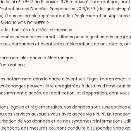
a loi n° 78-17 du 6 janvier 1978 relative à l’informatique, aux fic
 Protection des Données Personnelles 2016/679 (désigné ci-après
y ») (tous ensemble représentant la « Réglementation Applicable 
ONS-NOUS VOS DONNÉES ?
 les finalités détaillées ci-dessous :
onnées personnelles seront utilisées pour la gestion des
command
dre aux demandes et éventuelles réclamations de nos clients
, no
s commerciales par voie électronique ;
facturation ;
ges notamment dans le cadre d’éventuels litiges (notamment via
s échanges peuvent être enregistrées à des fins d’amélioration 
 notamment d’accès, de rectification, et d’opposition, dont vous 
ions légales et réglementaires, vos données sont susceptibles d
ou des services auxquels vous avez accès via NPUPF. En fonction
risation de vos données et de nos systèmes d’informations utilisés
cas échéant, ces mesures pourront conduire à suspendre votre ac