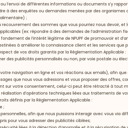
rs ou l’envoi de différentes informations ou documents s’y rappor
ndre à des enquêtes ou demandes menées par des organismes d’in
alimentaire) ;
u recouvrement des sommes que vous pourriez nous devoir, et la
applicables (ex: répondre à des demandes de l’administration fis
 fondement de l’intérêt légitime de NPUPF de promouvoir et d’amé
stinées à améliorer la connaissance client et les services que p
respect de vos droits garantis par la Réglementation Applicable :
 des publicités personnalisés ou non, par voie postale ou élect
otre navigation en ligne et vos réactions aux emails), afin que 
ssages que nous vous adressons et vous proposer des offres, con
t sur votre consentement, celui-ci peut être rétracté à tout mo
a réalisation d’opérations techniques liées aux traitements de vo
roits définis par la Réglementation Applicable :
e ;
es personnelles, afin que nous puissions interagir avec vous via
ris pour vous adresser des publicités ciblées;
rsécurité liées à la détection d’anomalie et à la sécurisation d