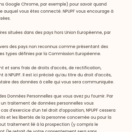
 dans Google Chrome, par exemple) pour savoir quand
ite auquel vous êtes connecté. NPUPF vous encourage à
isées.
aires situées dans des pays hors Union Européenne, par
nne vers des pays non reconnus comme présentant des
les types définies par la Commission Européenne.
 sans frais de droits d’accès, de rectification,
à NPUPF. Il est ici précisé qu’au titre du droit d’accès,
entaire des données à celle qui vous sera communiquée.
é des Données Personnelles que vous avez pu fournir. Par
, à un traitement de données personnelles vous
cas d’exercice d’un tel droit d’opposition, NPUPF cessera
oits et les libertés de la personne concernée ou pour la
t traitement lié à la prospection (y compris le
ment (le retrait de votre consentement sera sans