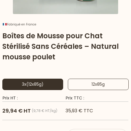
Fabriqué en France
Boîtes de Mousse pour Chat
Stérilisé Sans Céréales – Natural
mousse poulet
3x(12x85g)
12x85g
 vers le bas
Prix HT :
Prix TTC :
29,94 € HT
35,93 € TTC
(9,78 € HT/kg)