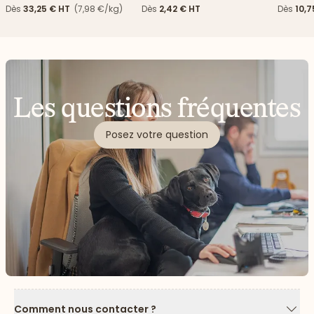
Dès
33,25 €
HT
(7,98 €/kg)
Dès
2,42 €
HT
Dès
10,7
Les questions fréquentes
Posez votre question
Comment nous contacter ?