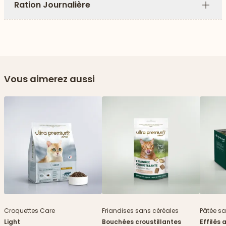
Ration Journalière
Plus
Vous aimerez aussi
Nouveau
Croquettes Care
Friandises sans céréales
Pâtée sa
Light
Bouchées croustillantes
Effilés 