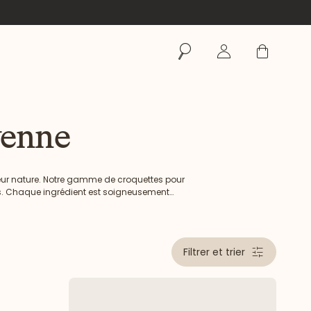
Rechercher
Se connecter
Panier
yenne
leur nature. Notre gamme de croquettes pour
les. Chaque ingrédient est soigneusement
es chiens de taille moyenne.
Filtrer et trier