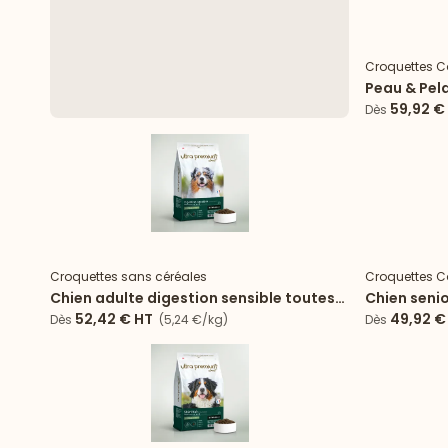
Croquettes C
Peau & Pela
saumon
59,92 €
Dès
Croquettes sans céréales
Croquettes C
Chien adulte digestion sensible toutes
Chien senio
tailles
52,42 €
HT
49,92 €
Dès
(5,24 €/kg)
Dès