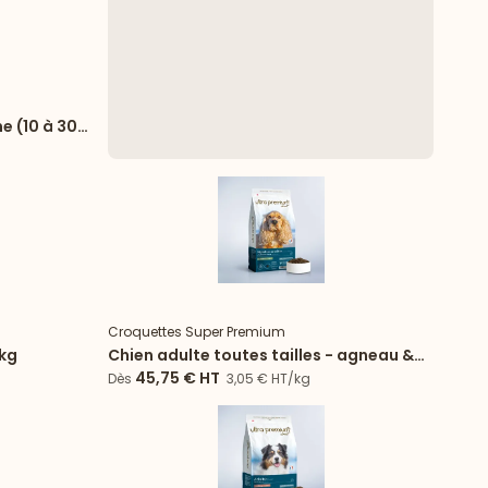
rmat 15kg
e (10 à 30
rmat 15kg
Format 15kg
Croquettes Super Premium
 kg
Chien adulte toutes tailles - agneau &
riz - 15 kg
45,75 €
HT
Dès
3,05 € HT/kg