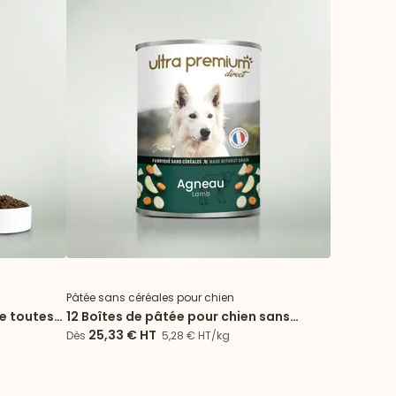
Pâtée sans céréales pour chien
le toutes
12 Boîtes de pâtée pour chien sans
céréales - Agneau
25,33 €
HT
Dès
5,28 € HT/kg