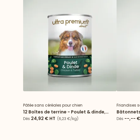
Pâtée sans céréales pour chien
Friandises 
12 Boîtes de terrine - Poulet & dinde,
Bâtonnets
carotte, épinard
moins 25 
24,92 €
HT
--,-- 
Dès
(6,23 €/kg)
Dès