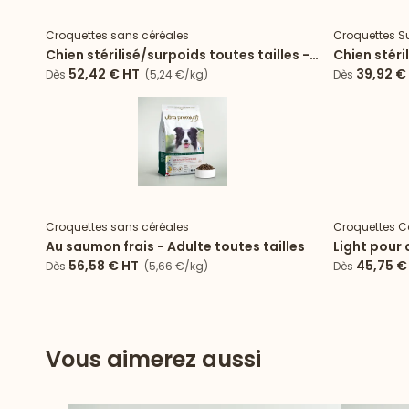
Croquettes sans céréales
Croquettes S
Chien stérilisé/surpoids toutes tailles -
Chien stéri
croquettes Light
Light
52,42 €
HT
39,92 €
Dès
(5,24 €/kg)
Dès
Croquettes sans céréales
Croquettes C
Au saumon frais - Adulte toutes tailles
Light pour 
stérilisé/s
56,58 €
HT
45,75 €
Dès
(5,66 €/kg)
Dès
Vous aimerez aussi