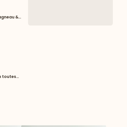
 agneau &
n toutes