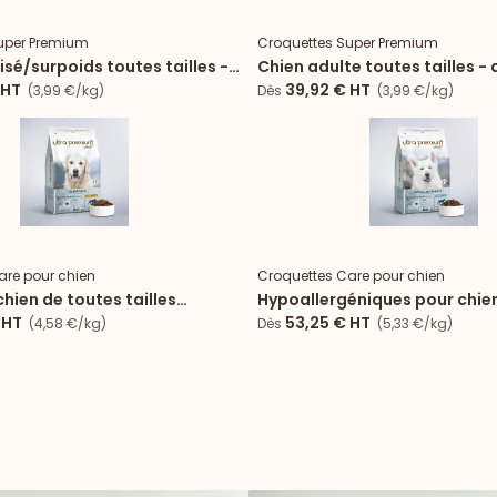
uper Premium
Croquettes Super Premium
lisé/surpoids toutes tailles -
Chien adulte toutes tailles -
riz
HT
39,92 €
HT
(3,99 €/kg)
Dès
(3,99 €/kg)
are pour chien
Croquettes Care pour chien
chien de toutes tailles
Hypoallergéniques pour chie
urpoids au poulet
tailles au poisson
HT
53,25 €
HT
(4,58 €/kg)
Dès
(5,33 €/kg)