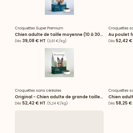
Croquettes Super Premium
Croquettes s
Chien adulte de taille moyenne (10 à 30
Au poulet f
kg)
39,08 €
HT
52,42 €
Dès
(3,91 €/kg)
Dès
Croquettes sans céréales
Croquettes s
Original - Chien adulte de grande taille
Chien adult
(>30 kg)
tailles - 15 
52,42 €
HT
58,25 €
Dès
(5,24 €/kg)
Dès