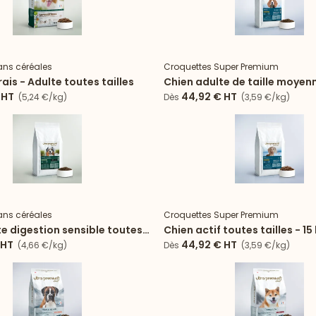
Fo
ans céréales
Croquettes Super Premium
rais - Adulte toutes tailles
Chien adulte de taille moyenn
kg) - 15 kg
HT
44,92 €
HT
(5,24 €/kg)
Dès
(3,59 €/kg)
Format 15kg
Fo
ans céréales
Croquettes Super Premium
e digestion sensible toutes
Chien actif toutes tailles - 15
kg
HT
44,92 €
HT
(4,66 €/kg)
Dès
(3,59 €/kg)