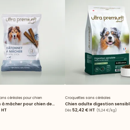
sans céréales pour chien
Croquettes sans céréales
 à mâcher pour chien de
Chien adulte digestion sensib
kg
tailles
€
HT
52,42 €
HT
Dès
(5,24 €/kg)