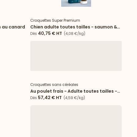
Nouveau
Croquettes Super Premium
es au canard
Chien adulte toutes tailles - saumon &
riz
40,75 €
HT
Dès
(4,08 €/kg)
Croquettes sans céréales
Au poulet frais - Adulte toutes tailles -
15 kg
57,42 €
HT
Dès
(4,59 €/kg)