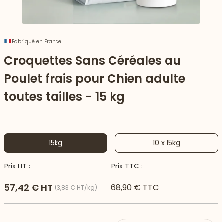
Fabriqué en France
Croquettes Sans Céréales au
Poulet frais pour Chien adulte
toutes tailles - 15 kg
15kg
10 x 15kg
 vers le bas
Prix HT :
Prix TTC :
57,42 € HT
68,90 € TTC
(3,83 € HT/kg)