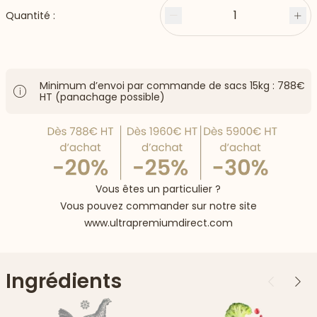
1
Quantité :
Moins
Plu
Minimum d’envoi par commande de sacs 15kg : 788€
HT (panachage possible)
Vous êtes un particulier ?
Vous pouvez commander sur notre site
www.ultrapremiumdirect.com
Ingrédients
Précédent
Suiv