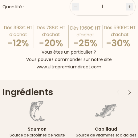
1
Quantité :
Moins
Plu
Vous êtes un particulier ?
Vous pouvez commander sur notre site
www.ultrapremiumdirect.com
Ingrédients
Précédent
Suiv
Saumon
Cabillaud
Source de protéines de haute
Source de vitamines et d'acides