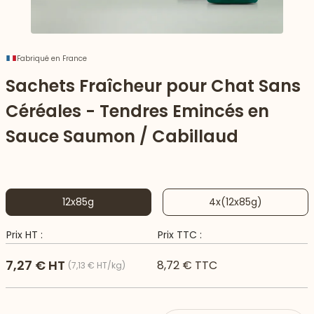
Fabriqué en France
Sachets Fraîcheur pour Chat Sans
Céréales - Tendres Emincés en
Sauce Saumon / Cabillaud
12x85g
4x(12x85g)
 vers le bas
Prix HT :
Prix TTC :
7,27 € HT
8,72 € TTC
(7,13 € HT/kg)