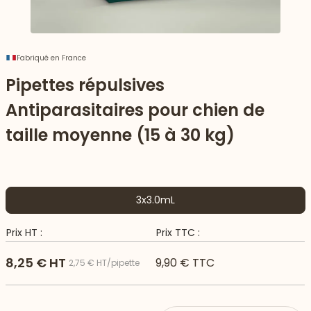
Fabriqué en France
Pipettes répulsives
Antiparasitaires pour chien de
taille moyenne (15 à 30 kg)
3x3.0mL
 vers le bas
Prix HT :
Prix TTC :
8,25 € HT
9,90 € TTC
2,75 € HT/pipette