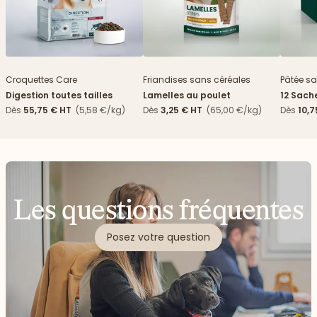
Nouveau
Croquettes Care
Friandises sans céréales
Pâtée sa
Digestion toutes tailles
Lamelles au poulet
12 Sach
haricots
Dès
55,75 €
HT
(5,58 €/kg)
Dès
3,25 €
HT
(65,00 €/kg)
Dès
10,7
Les questions fréquentes
Posez votre question