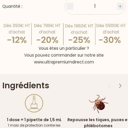
1
Quantité :
Moins
Plu
Vous êtes un particulier ?
Vous pouvez commander sur notre site
www.ultrapremiumdirect.com
Ingrédients
Précédent
Suiv
1 dose = 1 pipette de 1,5 mL
Repousse les tiques, puces e
1 mois de protection contre les
phlébotomes