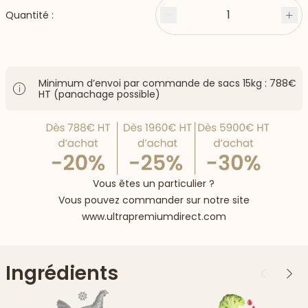
1
Quantité :
Moins
Plu
Minimum d’envoi par commande de sacs 15kg : 788€
HT (panachage possible)
Vous êtes un particulier ?
Vous pouvez commander sur notre site
www.ultrapremiumdirect.com
Ingrédients
Précédent
Suiv