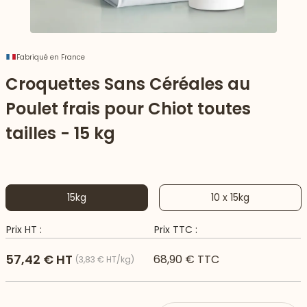
Fabriqué en France
Croquettes Sans Céréales au
Poulet frais pour Chiot toutes
tailles - 15 kg
15kg
10 x 15kg
 vers le bas
Prix HT :
Prix TTC :
57,42 € HT
68,90 € TTC
(3,83 € HT/kg)